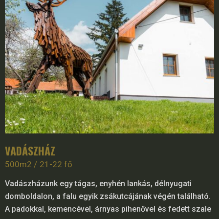
VADÁSZHÁZ
500m2
21-22 fő
Vadászházunk egy tágas, enyhén lankás, délnyugati
domboldalon, a falu egyik zsákutcájának végén található.
A padokkal, kemencével, árnyas pihenővel és fedett szale