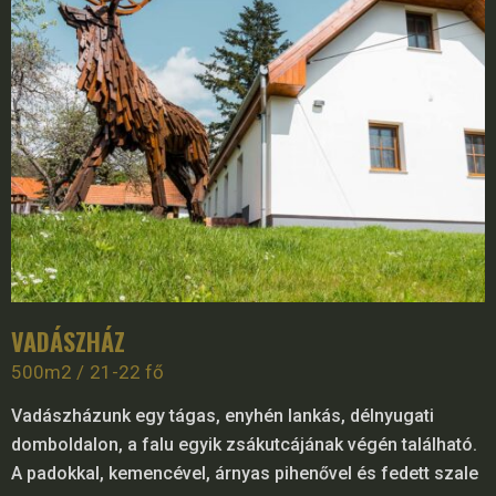
VADÁSZHÁZ
500m2
21-22 fő
Vadászházunk egy tágas, enyhén lankás, délnyugati
domboldalon, a falu egyik zsákutcájának végén található.
A padokkal, kemencével, árnyas pihenővel és fedett szale